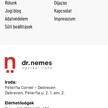
Rólunk
Díjazás
igazán családi? Fontos megjegyezni a
Jogi blog
Kapcsolat
fentiekkel összefüggésben, hogy a gazdaság
Adatvédelem
Impresszum
mozgatórugóinak
Süti beállítások
Iroda:
Péterfia Corner - Debrecen
Debrecen, Péterfia u. 2. 1. em. 2.
Elérhetőségek