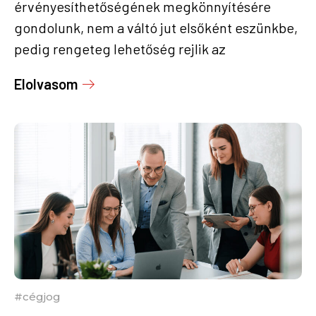
érvényesíthetőségének megkönnyítésére
gondolunk, nem a váltó jut elsőként eszünkbe,
pedig rengeteg lehetőség rejlik az
alkalmazásában. Nem véletlen, hogy a
Elolvasom
jogintézmény története hosszas múltra tekint
vissza, hiszen egy rendkívül sokoldalú, és nem
mellesleg a mai világ igényeihez is könnyedén
igazítható eszközről van szó. Legújabb
cikkünkben ezeket a lehetőségeket, előnyöket
kívánjuk bemutatni.
#cégjog