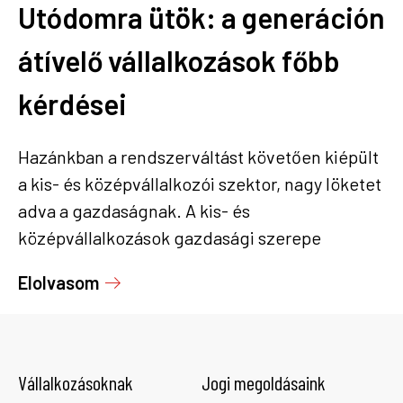
Utódomra ütök: a generáción
átívelő vállalkozások főbb
kérdései
Hazánkban a rendszerváltást követően kiépült
a kis- és középvállalkozói szektor, nagy löketet
adva a gazdaságnak. A kis- és
középvállalkozások gazdasági szerepe
kétségkívül jelentős a magyar gazdaságban,
Elolvasom
különösen munkaerőpiaci szerepvállalásuk
figyelemre méltó, hiszen a vállalkozási
szférában foglalkoztatottak közel
háromnegyedének biztosítanak
Vállalkozásoknak
Jogi megoldásaink
munkalehetőséget. Mitől lehet egy vállalkozás