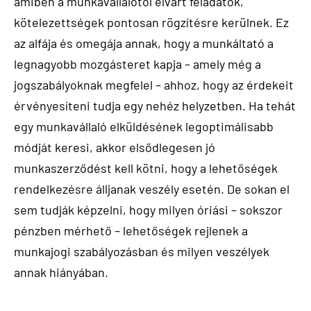
amiben a munkavállalótól elvárt feladatok,
kötelezettségek pontosan rögzítésre kerülnek. Ez
az alfája és omegája annak, hogy a munkáltató a
legnagyobb mozgásteret kapja – amely még a
jogszabályoknak megfelel – ahhoz, hogy az érdekeit
érvényesíteni tudja egy nehéz helyzetben. Ha tehát
egy munkavállaló elküldésének legoptimálisabb
módját keresi, akkor elsődlegesen jó
munkaszerződést kell kötni, hogy a lehetőségek
rendelkezésre álljanak veszély esetén. De sokan el
sem tudják képzelni, hogy milyen óriási – sokszor
pénzben mérhető – lehetőségek rejlenek a
munkajogi szabályozásban és milyen veszélyek
annak hiányában.