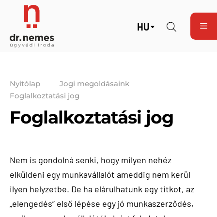
HU
Nyitólap
Jogi megoldásaink
Foglalkoztatási jog
Foglalkoztatási jog
Nem is gondolná senki, hogy milyen nehéz
elküldeni egy munkavállalót ameddig nem kerül
ilyen helyzetbe. De ha elárulhatunk egy titkot, az
„elengedés” első lépése egy jó munkaszerződés,