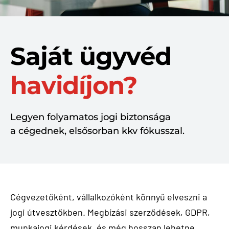
Saját ügyvéd
havidíjon?
Legyen folyamatos jogi biztonsága
a cégednek, elsősorban kkv fókusszal.
Cégvezetőként, vállalkozóként könnyű elveszni a
jogi útvesztőkben. Megbízási szerződések, GDPR,
munkajogi kérdések, és még hosszan lehetne