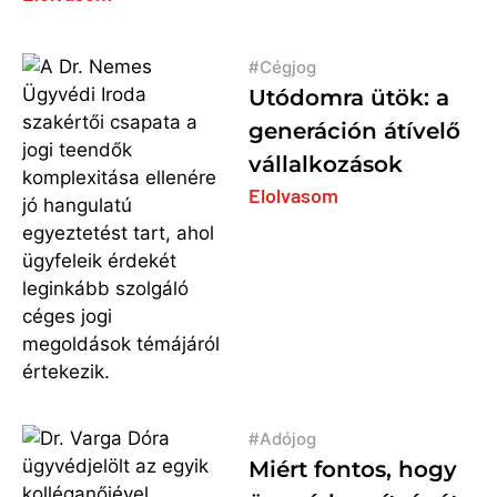
Cégjog
Utódomra ütök: a
generáción átívelő
vállalkozások
Elolvasom
Adójog
Miért fontos, hogy