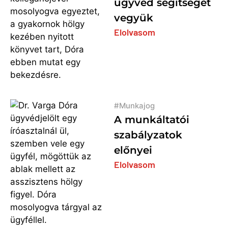
ügyvéd segítségét
vegyük
Elolvasom
Munkajog
A munkáltatói
szabályzatok
előnyei
Elolvasom