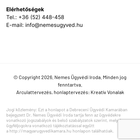
Elérhetőségek
Tel.:
+36 (52) 448-458
E-mail:
info@nemesugyved.hu
Facebook
LinkedIn
YouTube
Instagram
© Copyright 2026. Nemes Ügyvédi Iroda. Minden jog
fenntartva.
Arculattervezés, honlaptervezés:
Kreatív Vonalak
Jogi közlemény: Ezt a honlapot a Debreceni Ügyvédi Kamarában
bejegyzett Dr. Nemes Ügyvédi Iroda tartja fenn az ügyvédekre
vonatkozó jogszabályok és belső szabályzatok szerint, melyek az
ügyféljogokra vonatkozó tájékoztatással együtt
a
http://magyarugyvedikamara.hu
honlapon találhatóak.