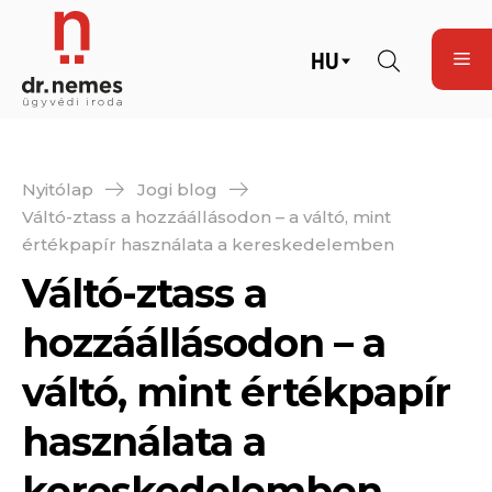
HU
Nyitólap
Jogi blog
Váltó-ztass a hozzáállásodon – a váltó, mint
értékpapír használata a kereskedelemben
Váltó-ztass a
hozzáállásodon – a
váltó, mint értékpapír
használata a
kereskedelemben