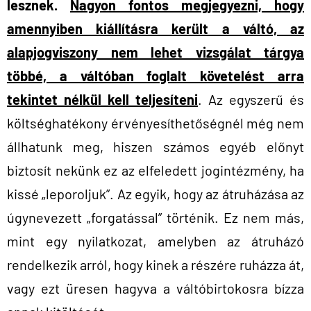
lesznek.
Nagyon fontos megjegyezni, hogy
amennyiben kiállításra került a váltó, az
alapjogviszony nem lehet vizsgálat tárgya
többé, a váltóban foglalt követelést arra
tekintet nélkül kell teljesíteni
.
Az egyszerű és
költséghatékony érvényesíthetőségnél még nem
állhatunk meg, hiszen számos egyéb előnyt
biztosít nekünk ez az elfeledett jogintézmény, ha
kissé „leporoljuk”. Az egyik, hogy az átruházása az
úgynevezett „forgatással” történik. Ez nem más,
mint egy nyilatkozat, amelyben az átruházó
rendelkezik arról, hogy kinek a részére ruházza át,
vagy ezt üresen hagyva a váltóbirtokosra bízza