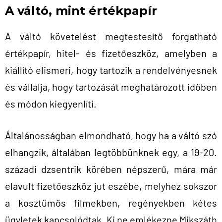
A váltó, mint értékpapír
A váltó követelést megtestesítő forgatható
értékpapír, hitel- és fizetőeszköz, amelyben a
kiállító elismeri, hogy tartozik a rendelvényesnek
és vállalja, hogy tartozását meghatározott időben
és módon kiegyenlíti.
Általánosságban elmondható, hogy ha a váltó szó
elhangzik, általában legtöbbünknek egy, a 19-20.
századi dzsentrik körében népszerű, mára már
elavult fizetőeszköz jut eszébe, melyhez sokszor
a kosztümös filmekben, regényekben kétes
ügyletek kapcsolódtak. Ki ne emlékezne Mikszáth